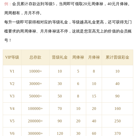
例：
会员累计存款达到等级5，当周即可领取20元周俸禄，40元月俸禄。
周周都有，月月不停。
每升一级即可获得相对应的等级礼金，等级越高礼金更高，还可获得无门
槛要求的周周俸禄、月月俸禄送不停，这就是您至高无上的价值的会员账
号！
VIP等级
总存款
晋级礼金
周俸禄
月俸禄
累计晋级彩金
V1
10000+
10
5
8
10
V2
30000+
30
6
10
40
V3
50000+
50
8
15
90
V4
100000+
70
10
20
160
V5
200000+
90
20
40
250
V6
300000+
120
30
60
370