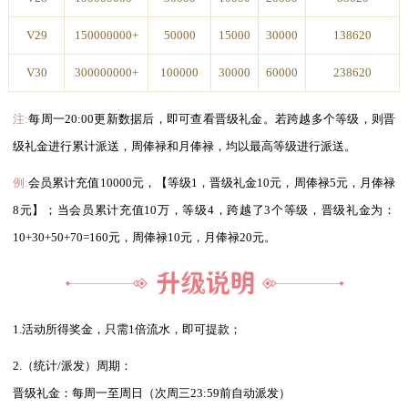
V29
150000000+
50000
15000
30000
138620
V30
300000000+
100000
30000
60000
238620
注:
每周一20:00更新数据后，即可查看晋级礼金。若跨越多个等级，则晋
级礼金进行累计派送，周俸禄和月俸禄，均以最高等级进行派送。
例:
会员累计充值10000元，【等级1，晋级礼金10元，周俸禄5元，月俸禄
8元】；当会员累计充值10万，等级4，跨越了3个等级，晋级礼金为：
10+30+50+70=160元，周俸禄10元，月俸禄20元。
1.活动所得奖金，只需1倍流水，即可提款；
2.（统计/派发）周期：
晋级礼金：每周一至周日（次周三23:59前自动派发）